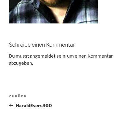
Schreibe einen Kommentar
Du musst
angemeldet
sein, um einen Kommentar
abzugeben.
Beitragsnavigation
Vorheriger
ZURÜCK
Beitrag
HaraldEvers300