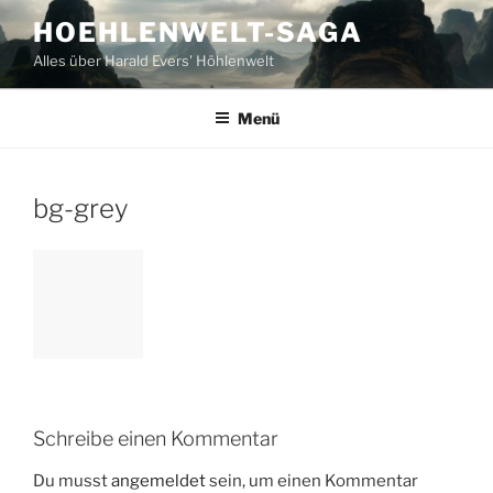
Zum
HOEHLENWELT-SAGA
Inhalt
Alles über Harald Evers' Höhlenwelt
springen
Menü
bg-grey
Schreibe einen Kommentar
Du musst
angemeldet
sein, um einen Kommentar