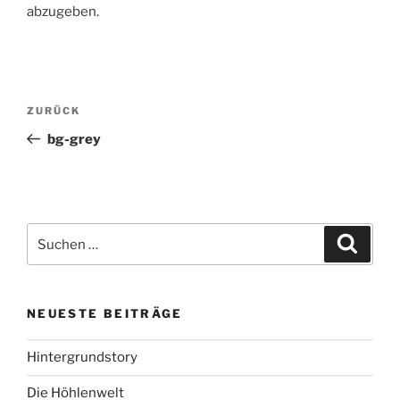
abzugeben.
Beitragsnavigation
Vorheriger
ZURÜCK
Beitrag
bg-grey
Suche
Suche
nach:
NEUESTE BEITRÄGE
Hintergrundstory
Die Höhlenwelt